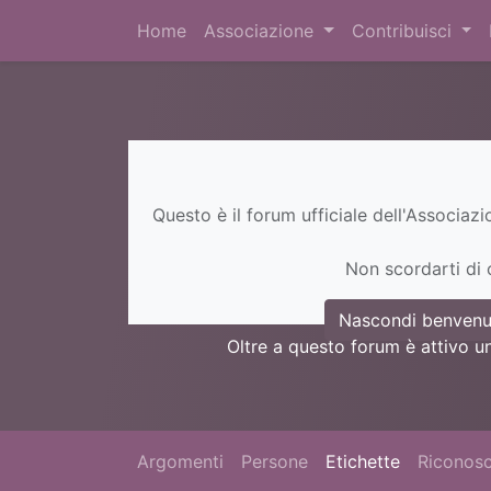
Home
Associazione
Contribuisci
Questo è il forum ufficiale dell'Associaz
Non scordarti di c
Nascondi benvenu
Oltre a questo forum è attivo u
Argomenti
Persone
Etichette
Riconosc