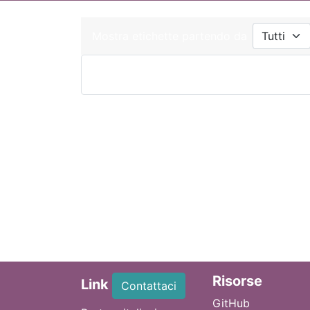
Mostra etichette partendo da
Ri
sorse
Link
Contattaci
GitHub