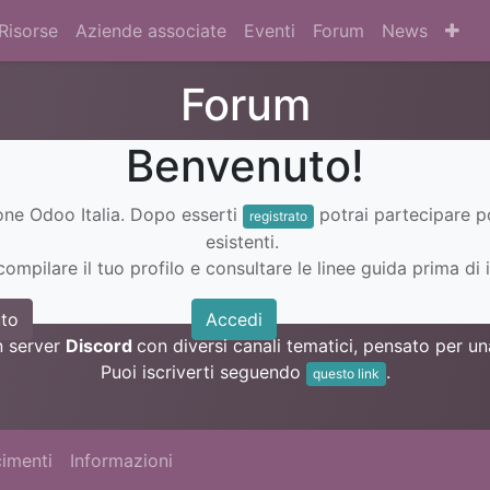
Risorse
Aziende associate
Eventi
Forum
News
Forum
Benvenuto!
ione Odoo Italia. Dopo esserti
potrai partecipare 
registrato
esistenti.
ompilare il tuo profilo e consultare le linee guida prima di i
to
Accedi
n server
Discord
con diversi canali tematici, pensato per 
Puoi iscriverti seguendo
.
questo link
imenti
Informazioni