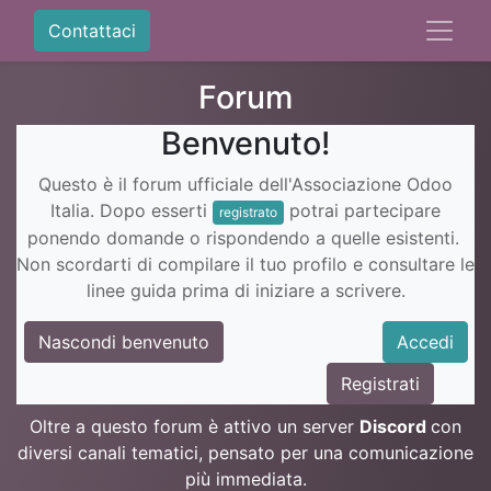
Contattaci
Forum
Benvenuto!
Questo è il forum ufficiale dell'Associazione Odoo
Italia. Dopo esserti
potrai partecipare
registrato
ponendo domande o rispondendo a quelle esistenti.
Non scordarti di compilare il tuo profilo e consultare le
linee guida prima di iniziare a scrivere.
Nascondi benvenuto
Accedi
Registrati
Oltre a questo forum è attivo un server
Discord
con
diversi canali tematici, pensato per una comunicazione
più immediata.