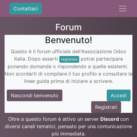
Contattaci
Forum
Benvenuto!
Questo è il forum ufficiale dell'Associazione Odoo
Italia. Dopo esserti
potrai partecipare
registrato
ponendo domande o rispondendo a quelle esistenti.
Non scordarti di compilare il tuo profilo e consultare le
linee guida prima di iniziare a scrivere.
Nascondi benvenuto
Accedi
Registrati
Oltre a questo forum è attivo un server
Discord
con
diversi canali tematici, pensato per una comunicazione
più immediata.