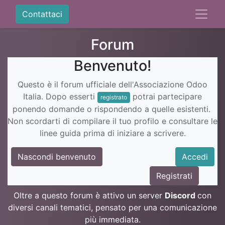
Contattaci
Forum
Benvenuto!
Questo è il forum ufficiale dell'Associazione Odoo
Italia. Dopo esserti
potrai partecipare
registrato
ponendo domande o rispondendo a quelle esistenti.
Non scordarti di compilare il tuo profilo e consultare le
linee guida prima di iniziare a scrivere.
Nascondi benvenuto
Accedi
Registrati
Oltre a questo forum è attivo un server
Discord
con
diversi canali tematici, pensato per una comunicazione
più immediata.