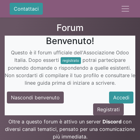
Contattaci
Forum
Benvenuto!
Questo è il forum ufficiale dell'Associazione Odoo
Italia. Dopo esserti
potrai partecipare
registrato
ponendo domande o rispondendo a quelle esistenti.
Non scordarti di compilare il tuo profilo e consultare le
linee guida prima di iniziare a scrivere.
Nascondi benvenuto
Accedi
Registrati
Oltre a questo forum è attivo un server
Discord
con
diversi canali tematici, pensato per una comunicazione
più immediata.