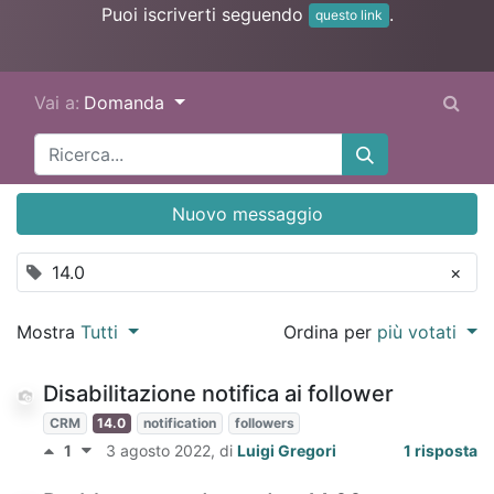
Puoi iscriverti seguendo
.
questo link
Vai a:
Domanda
Nuovo messaggio
14.0
×
Mostra
Tutti
Ordina per
più votati
Disabilitazione notifica ai follower
CRM
14.0
notification
followers
1
3 agosto 2022
, di
Luigi Gregori
1 risposta