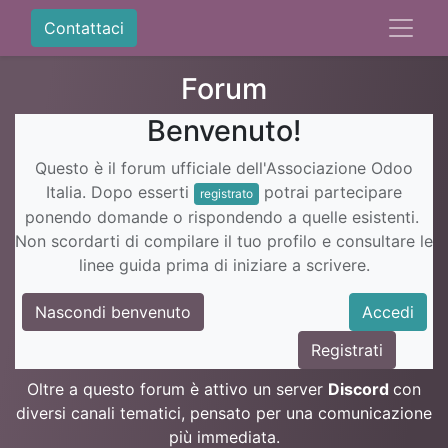
Contattaci
Forum
Benvenuto!
Questo è il forum ufficiale dell'Associazione Odoo
Italia. Dopo esserti
potrai partecipare
registrato
ponendo domande o rispondendo a quelle esistenti.
Non scordarti di compilare il tuo profilo e consultare le
linee guida prima di iniziare a scrivere.
Nascondi benvenuto
Accedi
Registrati
Oltre a questo forum è attivo un server
Discord
con
diversi canali tematici, pensato per una comunicazione
più immediata.