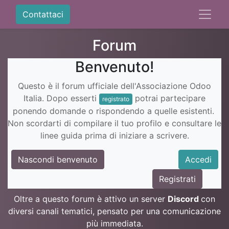
Contattaci
Forum
Benvenuto!
Questo è il forum ufficiale dell'Associazione Odoo
Italia. Dopo esserti
potrai partecipare
registrato
ponendo domande o rispondendo a quelle esistenti.
Non scordarti di compilare il tuo profilo e consultare le
linee guida prima di iniziare a scrivere.
Nascondi benvenuto
Accedi
Registrati
Oltre a questo forum è attivo un server
Discord
con
diversi canali tematici, pensato per una comunicazione
più immediata.