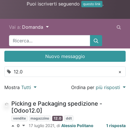
Puoi iscriverti seguendo
.
questo link
Vai a:
Domanda
Nuovo messaggio
12.0
×
Mostra
Tutti
Ordina per
più risposti
Picking e Packaging spedizione -
[Odoo12.0]
vendite
magazzino
12.0
ddt
0
17 luglio 2021
, di
Alessio Politano
1 risposta