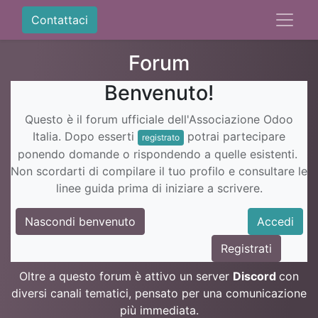
Contattaci
Forum
Benvenuto!
Questo è il forum ufficiale dell'Associazione Odoo
Italia. Dopo esserti
potrai partecipare
registrato
ponendo domande o rispondendo a quelle esistenti.
Non scordarti di compilare il tuo profilo e consultare le
linee guida prima di iniziare a scrivere.
Nascondi benvenuto
Accedi
Registrati
Oltre a questo forum è attivo un server
Discord
con
diversi canali tematici, pensato per una comunicazione
più immediata.