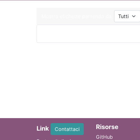
Mostra etichette partendo da
Ri
sorse
Link
Contattaci
GitHub