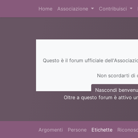
Home
Associazione
Contribuisci
Questo è il forum ufficiale dell'Associaz
Non scordarti di c
Nascondi benvenu
Oltre a questo forum è attivo u
Argomenti
Persone
Etichette
Riconosc