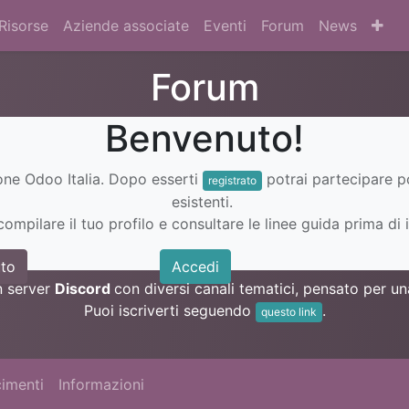
Risorse
Aziende associate
Eventi
Forum
News
Forum
Benvenuto!
ione Odoo Italia. Dopo esserti
potrai partecipare 
registrato
esistenti.
ompilare il tuo profilo e consultare le linee guida prima di i
to
Accedi
n server
Discord
con diversi canali tematici, pensato per 
Puoi iscriverti seguendo
.
questo link
imenti
Informazioni