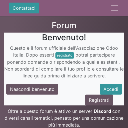
Contattaci
Forum
Benvenuto!
Questo è il forum ufficiale dell'Associazione Odoo
Italia. Dopo esserti
potrai partecipare
registrato
ponendo domande o rispondendo a quelle esistenti.
Non scordarti di compilare il tuo profilo e consultare le
linee guida prima di iniziare a scrivere.
Nascondi benvenuto
Accedi
Registrati
Oltre a questo forum è attivo un server
Discord
con
diversi canali tematici, pensato per una comunicazione
più immediata.