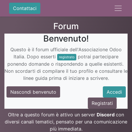
Contattaci
Forum
Benvenuto!
Questo è il forum ufficiale dell'Associazione Odoo
Italia. Dopo esserti
potrai partecipare
registrato
ponendo domande o rispondendo a quelle esistenti.
Non scordarti di compilare il tuo profilo e consultare le
linee guida prima di iniziare a scrivere.
Nascondi benvenuto
Accedi
Registrati
Oltre a questo forum è attivo un server
Discord
con
diversi canali tematici, pensato per una comunicazione
più immediata.