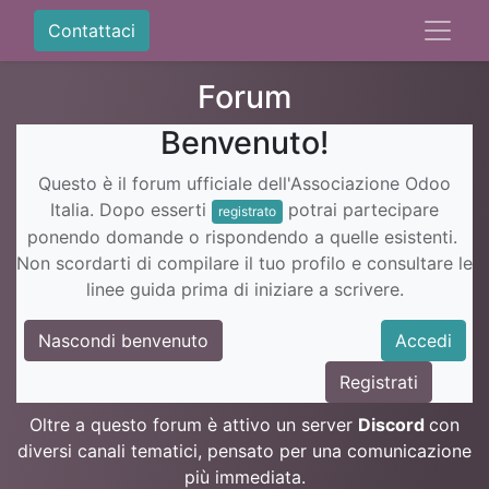
Contattaci
Forum
Benvenuto!
Questo è il forum ufficiale dell'Associazione Odoo
Italia. Dopo esserti
potrai partecipare
registrato
ponendo domande o rispondendo a quelle esistenti.
Non scordarti di compilare il tuo profilo e consultare le
linee guida prima di iniziare a scrivere.
Nascondi benvenuto
Accedi
Registrati
Oltre a questo forum è attivo un server
Discord
con
diversi canali tematici, pensato per una comunicazione
più immediata.