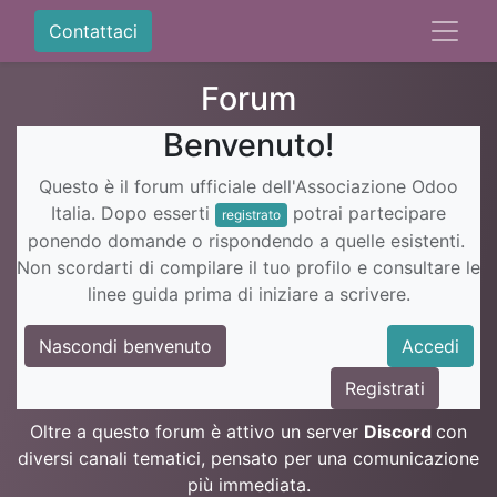
Contattaci
Forum
Benvenuto!
Questo è il forum ufficiale dell'Associazione Odoo
Italia. Dopo esserti
potrai partecipare
registrato
ponendo domande o rispondendo a quelle esistenti.
Non scordarti di compilare il tuo profilo e consultare le
linee guida prima di iniziare a scrivere.
Nascondi benvenuto
Accedi
Registrati
Oltre a questo forum è attivo un server
Discord
con
diversi canali tematici, pensato per una comunicazione
più immediata.