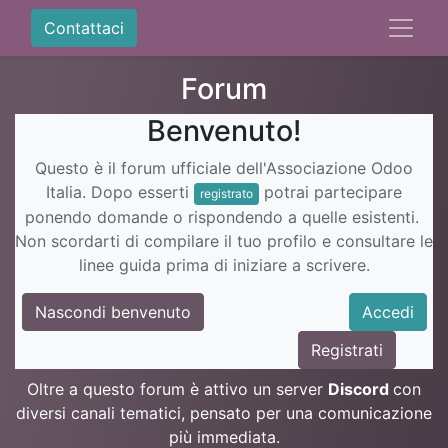
Contattaci
Forum
Benvenuto!
Questo è il forum ufficiale dell'Associazione Odoo
Italia. Dopo esserti
potrai partecipare
registrato
ponendo domande o rispondendo a quelle esistenti.
Non scordarti di compilare il tuo profilo e consultare le
linee guida prima di iniziare a scrivere.
Nascondi benvenuto
Accedi
Registrati
Oltre a questo forum è attivo un server
Discord
con
diversi canali tematici, pensato per una comunicazione
più immediata.