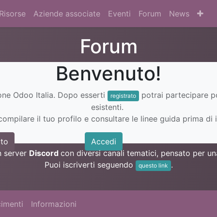
Risorse
Aziende associate
Eventi
Forum
News
Forum
Benvenuto!
ione Odoo Italia. Dopo esserti
potrai partecipare 
registrato
esistenti.
ompilare il tuo profilo e consultare le linee guida prima di i
to
Accedi
n server
Discord
con diversi canali tematici, pensato per 
Puoi iscriverti seguendo
.
questo link
imenti
Informazioni