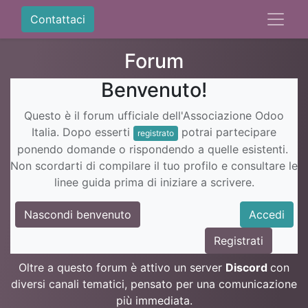
Contattaci
Forum
Benvenuto!
Questo è il forum ufficiale dell'Associazione Odoo
Italia. Dopo esserti
potrai partecipare
registrato
ponendo domande o rispondendo a quelle esistenti.
Non scordarti di compilare il tuo profilo e consultare le
linee guida prima di iniziare a scrivere.
Nascondi benvenuto
Accedi
Registrati
Oltre a questo forum è attivo un server
Discord
con
diversi canali tematici, pensato per una comunicazione
più immediata.