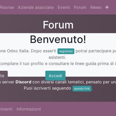
Risorse
Aziende associate
Eventi
Forum
News
Forum
Benvenuto!
ione Odoo Italia. Dopo esserti
potrai partecipare 
registrato
esistenti.
ompilare il tuo profilo e consultare le linee guida prima di i
to
Accedi
n server
Discord
con diversi canali tematici, pensato per 
Puoi iscriverti seguendo
.
questo link
imenti
Informazioni