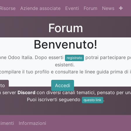
Risorse
Aziende associate
Eventi
Forum
News
Forum
Benvenuto!
ione Odoo Italia. Dopo esserti
potrai partecipare 
registrato
esistenti.
ompilare il tuo profilo e consultare le linee guida prima di i
to
Accedi
n server
Discord
con diversi canali tematici, pensato per 
Puoi iscriverti seguendo
.
questo link
imenti
Informazioni