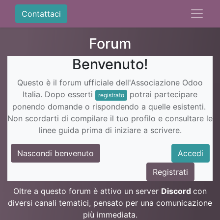
Contattaci
Forum
Benvenuto!
Questo è il forum ufficiale dell'Associazione Odoo
Italia. Dopo esserti
potrai partecipare
registrato
ponendo domande o rispondendo a quelle esistenti.
Non scordarti di compilare il tuo profilo e consultare le
linee guida prima di iniziare a scrivere.
Nascondi benvenuto
Accedi
Registrati
Oltre a questo forum è attivo un server
Discord
con
diversi canali tematici, pensato per una comunicazione
più immediata.