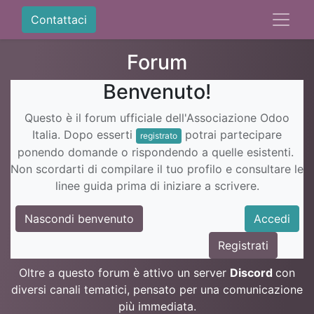
Contattaci
Forum
Benvenuto!
Questo è il forum ufficiale dell'Associazione Odoo
Italia. Dopo esserti
potrai partecipare
registrato
ponendo domande o rispondendo a quelle esistenti.
Non scordarti di compilare il tuo profilo e consultare le
linee guida prima di iniziare a scrivere.
Nascondi benvenuto
Accedi
Registrati
Oltre a questo forum è attivo un server
Discord
con
diversi canali tematici, pensato per una comunicazione
più immediata.