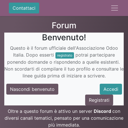
Contattaci
Forum
Benvenuto!
Questo è il forum ufficiale dell'Associazione Odoo
Italia. Dopo esserti
potrai partecipare
registrato
ponendo domande o rispondendo a quelle esistenti.
Non scordarti di compilare il tuo profilo e consultare le
linee guida prima di iniziare a scrivere.
Nascondi benvenuto
Accedi
Registrati
Oltre a questo forum è attivo un server
Discord
con
diversi canali tematici, pensato per una comunicazione
più immediata.