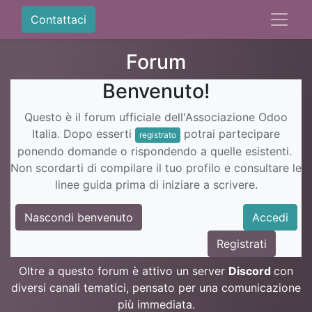
Contattaci
Forum
Benvenuto!
Questo è il forum ufficiale dell'Associazione Odoo
Italia. Dopo esserti
potrai partecipare
registrato
ponendo domande o rispondendo a quelle esistenti.
Non scordarti di compilare il tuo profilo e consultare le
linee guida prima di iniziare a scrivere.
Nascondi benvenuto
Accedi
Registrati
Oltre a questo forum è attivo un server
Discord
con
diversi canali tematici, pensato per una comunicazione
più immediata.