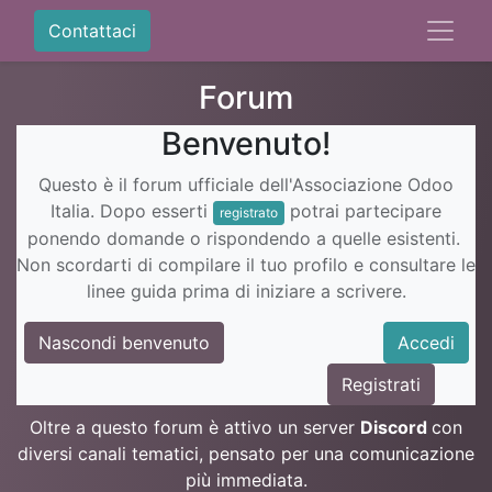
Contattaci
Forum
Benvenuto!
Questo è il forum ufficiale dell'Associazione Odoo
Italia. Dopo esserti
potrai partecipare
registrato
ponendo domande o rispondendo a quelle esistenti.
Non scordarti di compilare il tuo profilo e consultare le
linee guida prima di iniziare a scrivere.
Nascondi benvenuto
Accedi
Registrati
Oltre a questo forum è attivo un server
Discord
con
diversi canali tematici, pensato per una comunicazione
più immediata.