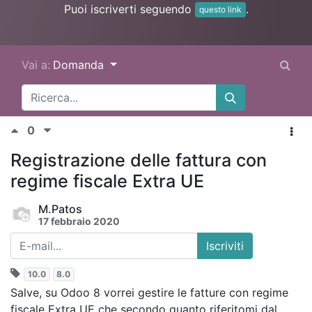
Puoi iscriverti seguendo
.
questo link
Vai a:
Domanda
0
Registrazione delle fattura con
regime fiscale Extra UE
M.Patos
17 febbraio 2020
Iscriviti
10.0
8.0
Salve, su Odoo 8 vorrei gestire le
fatture con regime
fiscale Extra UE che secondo quanto riferitomi dal