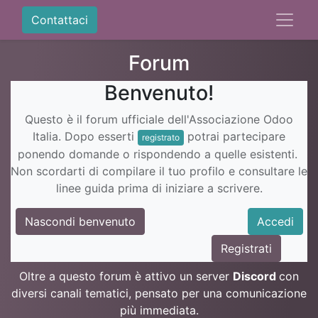
Contattaci
Forum
Benvenuto!
Questo è il forum ufficiale dell'Associazione Odoo
Italia. Dopo esserti
potrai partecipare
registrato
ponendo domande o rispondendo a quelle esistenti.
Non scordarti di compilare il tuo profilo e consultare le
linee guida prima di iniziare a scrivere.
Nascondi benvenuto
Accedi
Registrati
Oltre a questo forum è attivo un server
Discord
con
diversi canali tematici, pensato per una comunicazione
più immediata.