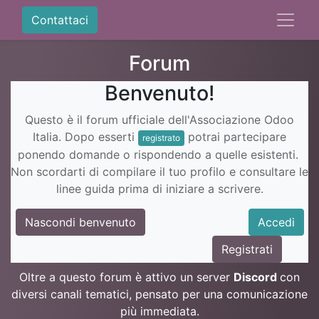
Contattaci
Forum
Benvenuto!
Questo è il forum ufficiale dell'Associazione Odoo
Italia. Dopo esserti
potrai partecipare
registrato
ponendo domande o rispondendo a quelle esistenti.
Non scordarti di compilare il tuo profilo e consultare le
linee guida prima di iniziare a scrivere.
Nascondi benvenuto
Accedi
Registrati
Oltre a questo forum è attivo un server
Discord
con
diversi canali tematici, pensato per una comunicazione
più immediata.