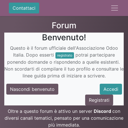
Contattaci
Forum
Benvenuto!
Questo è il forum ufficiale dell'Associazione Odoo
Italia. Dopo esserti
potrai partecipare
registrato
ponendo domande o rispondendo a quelle esistenti.
Non scordarti di compilare il tuo profilo e consultare le
linee guida prima di iniziare a scrivere.
Nascondi benvenuto
Accedi
Registrati
Oltre a questo forum è attivo un server
Discord
con
diversi canali tematici, pensato per una comunicazione
più immediata.