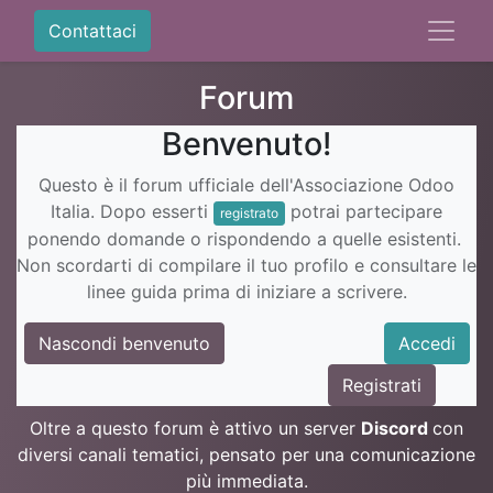
Contattaci
Forum
Benvenuto!
Questo è il forum ufficiale dell'Associazione Odoo
Italia. Dopo esserti
potrai partecipare
registrato
ponendo domande o rispondendo a quelle esistenti.
Non scordarti di compilare il tuo profilo e consultare le
linee guida prima di iniziare a scrivere.
Nascondi benvenuto
Accedi
Registrati
Oltre a questo forum è attivo un server
Discord
con
diversi canali tematici, pensato per una comunicazione
più immediata.