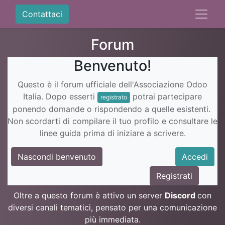
Contattaci
Forum
Benvenuto!
Questo è il forum ufficiale dell'Associazione Odoo
Italia. Dopo esserti
potrai partecipare
registrato
ponendo domande o rispondendo a quelle esistenti.
Non scordarti di compilare il tuo profilo e consultare le
linee guida prima di iniziare a scrivere.
Nascondi benvenuto
Accedi
Registrati
Oltre a questo forum è attivo un server
Discord
con
diversi canali tematici, pensato per una comunicazione
più immediata.