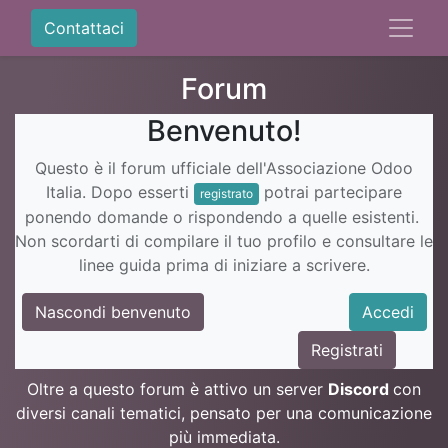
Contattaci
Forum
Benvenuto!
Questo è il forum ufficiale dell'Associazione Odoo
Italia. Dopo esserti
potrai partecipare
registrato
ponendo domande o rispondendo a quelle esistenti.
Non scordarti di compilare il tuo profilo e consultare le
linee guida prima di iniziare a scrivere.
Nascondi benvenuto
Accedi
Registrati
Oltre a questo forum è attivo un server
Discord
con
diversi canali tematici, pensato per una comunicazione
più immediata.