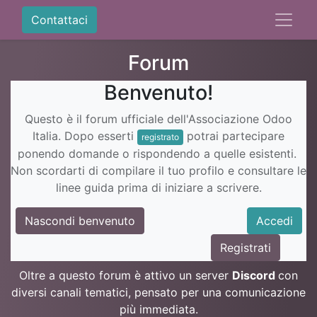
Contattaci
Forum
Benvenuto!
Questo è il forum ufficiale dell'Associazione Odoo
Italia. Dopo esserti
potrai partecipare
registrato
ponendo domande o rispondendo a quelle esistenti.
Non scordarti di compilare il tuo profilo e consultare le
linee guida prima di iniziare a scrivere.
Nascondi benvenuto
Accedi
Registrati
Oltre a questo forum è attivo un server
Discord
con
diversi canali tematici, pensato per una comunicazione
più immediata.