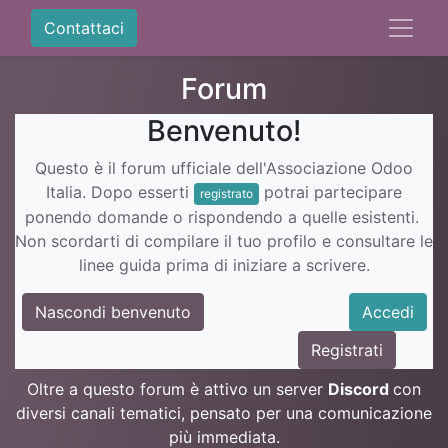
Contattaci
Forum
Benvenuto!
Questo è il forum ufficiale dell'Associazione Odoo
Italia. Dopo esserti
potrai partecipare
registrato
ponendo domande o rispondendo a quelle esistenti.
Non scordarti di compilare il tuo profilo e consultare le
linee guida prima di iniziare a scrivere.
Nascondi benvenuto
Accedi
Registrati
Oltre a questo forum è attivo un server
Discord
con
diversi canali tematici, pensato per una comunicazione
più immediata.