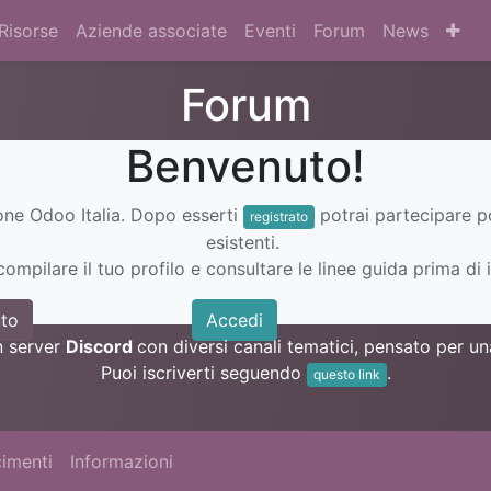
Risorse
Aziende associate
Eventi
Forum
News
Forum
Benvenuto!
ione Odoo Italia. Dopo esserti
potrai partecipare 
registrato
esistenti.
ompilare il tuo profilo e consultare le linee guida prima di i
to
Accedi
n server
Discord
con diversi canali tematici, pensato per 
Puoi iscriverti seguendo
.
questo link
imenti
Informazioni