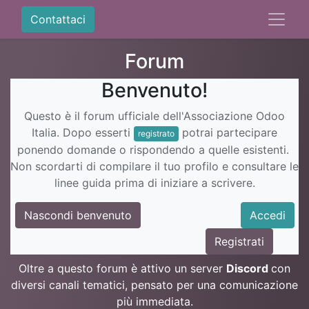
Contattaci
Forum
Benvenuto!
Questo è il forum ufficiale dell'Associazione Odoo
Italia. Dopo esserti
potrai partecipare
registrato
ponendo domande o rispondendo a quelle esistenti.
Non scordarti di compilare il tuo profilo e consultare le
linee guida prima di iniziare a scrivere.
Nascondi benvenuto
Accedi
Registrati
Oltre a questo forum è attivo un server
Discord
con
diversi canali tematici, pensato per una comunicazione
più immediata.