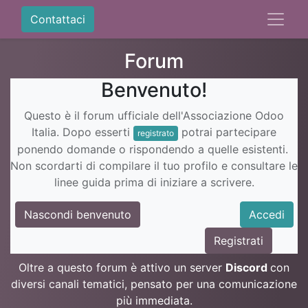
Contattaci
Forum
Benvenuto!
Questo è il forum ufficiale dell'Associazione Odoo
Italia. Dopo esserti
potrai partecipare
registrato
ponendo domande o rispondendo a quelle esistenti.
Non scordarti di compilare il tuo profilo e consultare le
linee guida prima di iniziare a scrivere.
Nascondi benvenuto
Accedi
Registrati
Oltre a questo forum è attivo un server
Discord
con
diversi canali tematici, pensato per una comunicazione
più immediata.