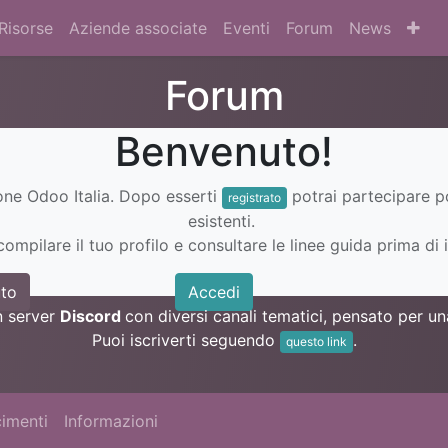
Risorse
Aziende associate
Eventi
Forum
News
Forum
Benvenuto!
ione Odoo Italia. Dopo esserti
potrai partecipare 
registrato
esistenti.
ompilare il tuo profilo e consultare le linee guida prima di i
to
Accedi
n server
Discord
con diversi canali tematici, pensato per 
Puoi iscriverti seguendo
.
questo link
imenti
Informazioni