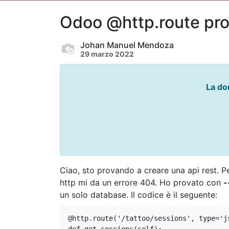
Odoo @http.route pr
Johan Manuel Mendoza
29 marzo 2022
La do
Ciao, sto provando a creare una api rest. 
http mi da un errore 404. Ho provato con
-
un solo database. Il codice è il seguente:
@http.route('/tattoo/sessions', type='j
def get_sessions(self):