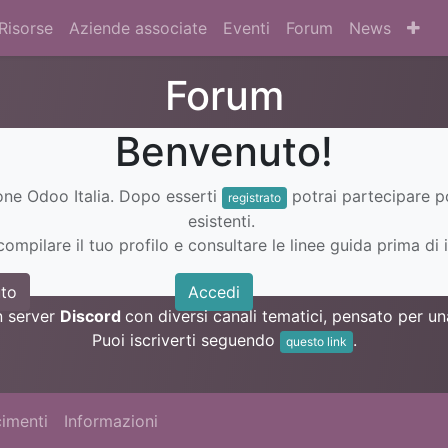
Risorse
Aziende associate
Eventi
Forum
News
Forum
Benvenuto!
ione Odoo Italia. Dopo esserti
potrai partecipare 
registrato
esistenti.
ompilare il tuo profilo e consultare le linee guida prima di i
to
Accedi
n server
Discord
con diversi canali tematici, pensato per 
Puoi iscriverti seguendo
.
questo link
imenti
Informazioni