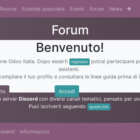
Risorse
Aziende associate
Eventi
Forum
News
Forum
Benvenuto!
ione Odoo Italia. Dopo esserti
potrai partecipare 
registrato
esistenti.
ompilare il tuo profilo e consultare le linee guida prima di i
to
Accedi
n server
Discord
con diversi canali tematici, pensato per 
Puoi iscriverti seguendo
.
questo link
imenti
Informazioni