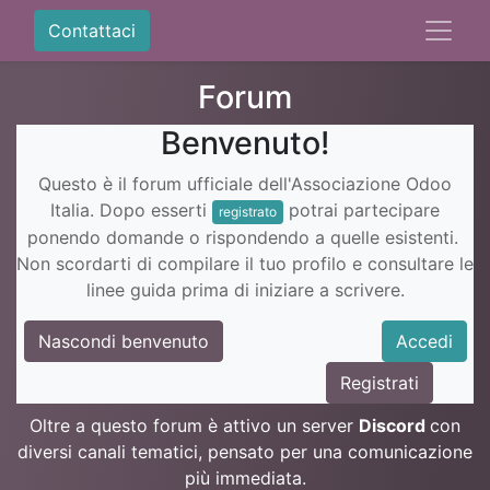
Contattaci
Forum
Benvenuto!
Questo è il forum ufficiale dell'Associazione Odoo
Italia. Dopo esserti
potrai partecipare
registrato
ponendo domande o rispondendo a quelle esistenti.
Non scordarti di compilare il tuo profilo e consultare le
linee guida prima di iniziare a scrivere.
Nascondi benvenuto
Accedi
Registrati
Oltre a questo forum è attivo un server
Discord
con
diversi canali tematici, pensato per una comunicazione
più immediata.