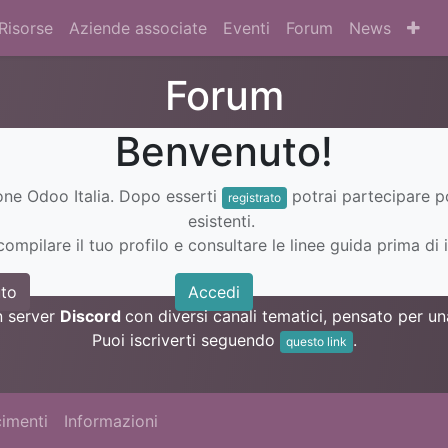
Risorse
Aziende associate
Eventi
Forum
News
Forum
Benvenuto!
ione Odoo Italia. Dopo esserti
potrai partecipare 
registrato
esistenti.
ompilare il tuo profilo e consultare le linee guida prima di i
to
Accedi
n server
Discord
con diversi canali tematici, pensato per 
Puoi iscriverti seguendo
.
questo link
imenti
Informazioni