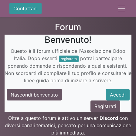
Contattaci
Forum
Benvenuto!
Questo è il forum ufficiale dell'Associazione Odoo
Italia. Dopo esserti
potrai partecipare
registrato
ponendo domande o rispondendo a quelle esistenti.
Non scordarti di compilare il tuo profilo e consultare le
linee guida prima di iniziare a scrivere.
Nascondi benvenuto
Accedi
Registrati
Oltre a questo forum è attivo un server
Discord
con
diversi canali tematici, pensato per una comunicazione
più immediata.