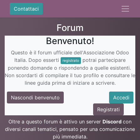
Contattaci
Forum
Benvenuto!
Questo è il forum ufficiale dell'Associazione Odoo
Italia. Dopo esserti
potrai partecipare
registrato
ponendo domande o rispondendo a quelle esistenti.
Non scordarti di compilare il tuo profilo e consultare le
linee guida prima di iniziare a scrivere.
Nascondi benvenuto
Accedi
Registrati
Oltre a questo forum è attivo un server
Discord
con
diversi canali tematici, pensato per una comunicazione
più immediata.