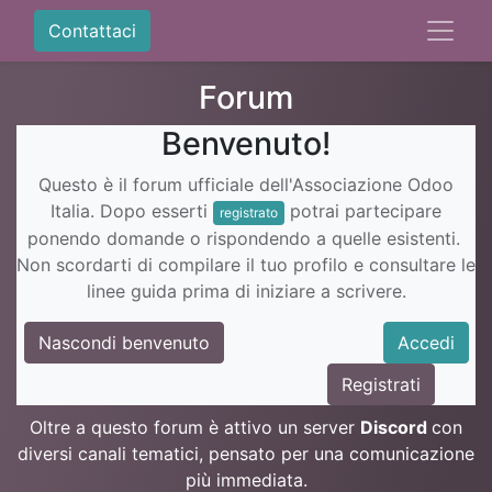
Contattaci
Forum
Benvenuto!
Questo è il forum ufficiale dell'Associazione Odoo
Italia. Dopo esserti
potrai partecipare
registrato
ponendo domande o rispondendo a quelle esistenti.
Non scordarti di compilare il tuo profilo e consultare le
linee guida prima di iniziare a scrivere.
Nascondi benvenuto
Accedi
Registrati
Oltre a questo forum è attivo un server
Discord
con
diversi canali tematici, pensato per una comunicazione
più immediata.