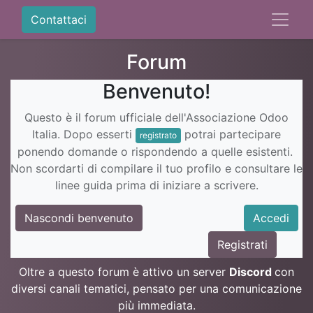
Contattaci
Forum
Benvenuto!
Questo è il forum ufficiale dell'Associazione Odoo
Italia. Dopo esserti
potrai partecipare
registrato
ponendo domande o rispondendo a quelle esistenti.
Non scordarti di compilare il tuo profilo e consultare le
linee guida prima di iniziare a scrivere.
Nascondi benvenuto
Accedi
Registrati
Oltre a questo forum è attivo un server
Discord
con
diversi canali tematici, pensato per una comunicazione
più immediata.