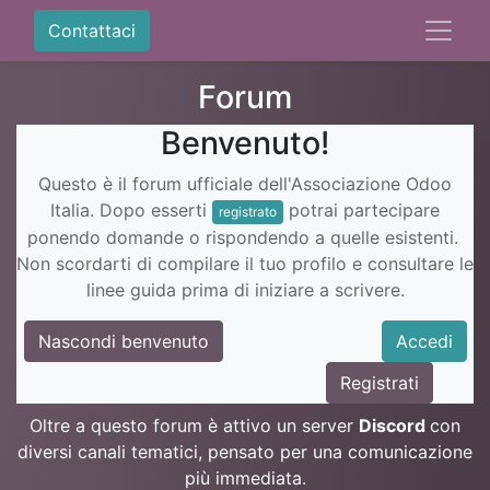
Contattaci
Forum
Benvenuto!
Questo è il forum ufficiale dell'Associazione Odoo
Italia. Dopo esserti
potrai partecipare
registrato
ponendo domande o rispondendo a quelle esistenti.
Non scordarti di compilare il tuo profilo e consultare le
linee guida prima di iniziare a scrivere.
Nascondi benvenuto
Accedi
Registrati
Oltre a questo forum è attivo un server
Discord
con
diversi canali tematici, pensato per una comunicazione
più immediata.