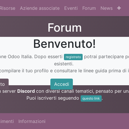
Risorse
Aziende associate
Eventi
Forum
News
Forum
Benvenuto!
ione Odoo Italia. Dopo esserti
potrai partecipare 
registrato
esistenti.
ompilare il tuo profilo e consultare le linee guida prima di i
to
Accedi
n server
Discord
con diversi canali tematici, pensato per 
Puoi iscriverti seguendo
.
questo link
imenti
Informazioni