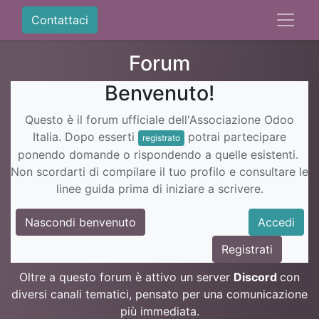
Contattaci
Forum
Benvenuto!
Questo è il forum ufficiale dell'Associazione Odoo
Italia. Dopo esserti
potrai partecipare
registrato
ponendo domande o rispondendo a quelle esistenti.
Non scordarti di compilare il tuo profilo e consultare le
linee guida prima di iniziare a scrivere.
Nascondi benvenuto
Accedi
Registrati
Oltre a questo forum è attivo un server
Discord
con
diversi canali tematici, pensato per una comunicazione
più immediata.