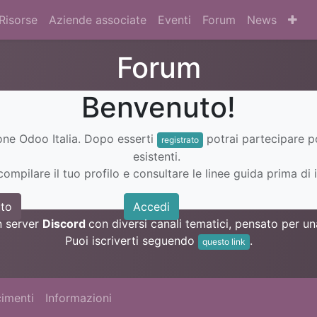
Risorse
Aziende associate
Eventi
Forum
News
Forum
Benvenuto!
ione Odoo Italia. Dopo esserti
potrai partecipare 
registrato
esistenti.
ompilare il tuo profilo e consultare le linee guida prima di i
to
Accedi
n server
Discord
con diversi canali tematici, pensato per 
Puoi iscriverti seguendo
.
questo link
imenti
Informazioni