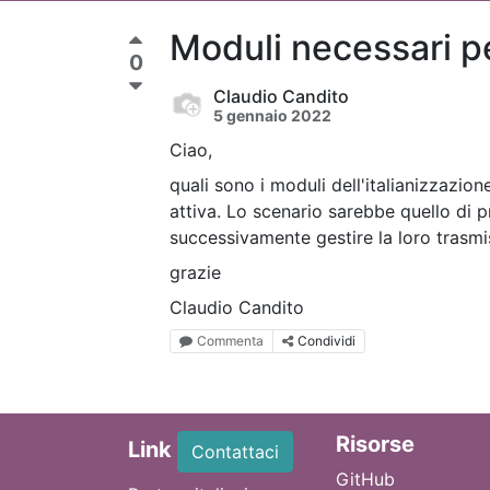
Moduli necessari per
0
Claudio Candito
5 gennaio 2022
Ciao,
quali sono i moduli dell'italianizzazion
attiva. Lo scenario sarebbe quello di p
successivamente gestire la loro trasmiss
grazie
Claudio Candito
Commenta
Condividi
Ri
sorse
Link
Contattaci
GitHub