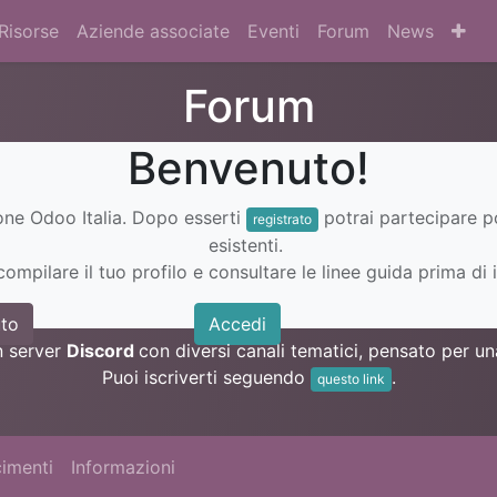
Risorse
Aziende associate
Eventi
Forum
News
Forum
Benvenuto!
ione Odoo Italia. Dopo esserti
potrai partecipare 
registrato
esistenti.
ompilare il tuo profilo e consultare le linee guida prima di i
to
Accedi
n server
Discord
con diversi canali tematici, pensato per 
Puoi iscriverti seguendo
.
questo link
imenti
Informazioni