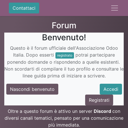
Contattaci
Forum
Benvenuto!
Questo è il forum ufficiale dell'Associazione Odoo
Italia. Dopo esserti
potrai partecipare
registrato
ponendo domande o rispondendo a quelle esistenti.
Non scordarti di compilare il tuo profilo e consultare le
linee guida prima di iniziare a scrivere.
Nascondi benvenuto
Accedi
Registrati
Oltre a questo forum è attivo un server
Discord
con
diversi canali tematici, pensato per una comunicazione
più immediata.